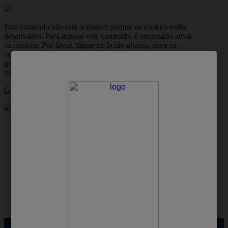
Este conteúdo não está acessível porque os cookies estão
desativados. Para acessar este conteúdo, é necessário ativar
os cookies. Por favor, clique no botão abaixo, ative os
cookies e, em seguida, atualize a página. Você pode
gerenciar suas preferências de cookies a qualquer momento
usando a ferramenta de configurações de cookies.
Gerir Cookies
skipt to main content
Família
Bebê
Mulher
Homem
Profissional
Produtos
Protex: site oficial
Dicas de cuidados com a pele
Mau cheiro nas axilas: 6 causas e como controlar o odor