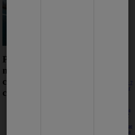
Mais dicas
Percebeu mau cheiro
pra você
nas axilas? Veja 6
causas e como
Saúde da pele: 7
hábitos para ter
controlar
uma pele
saudável e
radiante
Como manter a
Cuidados com a pele
saúde da pele?
Limpeza corporal
Veja hábitos
Pele Saudável
simples mas que
Pele seca
podem deixá-la