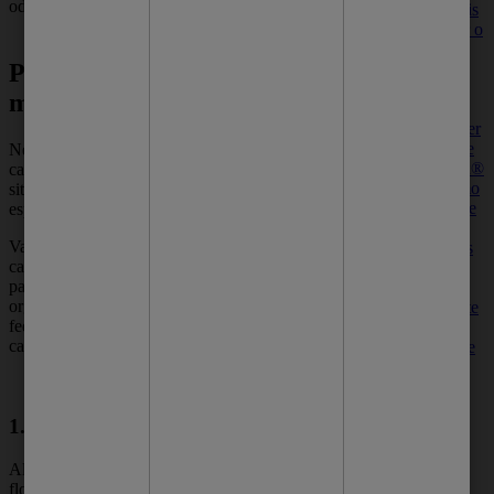
odor.
dicas essenciais
para encontrar o
produto certo
Para começar: 6 causas do
para sua pele
mau cheiro nas axilas
Acne infantil:
veja o que fazer
para prevenir e
Nem sempre o
mau cheiro no corpo
é
cuidar | Protex®
causado pela falta de higiene. Existem outras
Descubra como
situações que também afetam o odor,
prevenir a acne
especialmente o mau cheiro nas axilas.
infantil para
Vale lembrar que problemas hormonais
evitar espinhas
causam mau cheiro. Por isso, quando você
em crianças e
passa por alguma desregulação no
como cuidar
organismo, um dos sintomas pode ser o suor
com o sabonete
fedido. Mas essa não é a única possível
certo, além de
causa…
saber a hora de
ir ao médico.
1. Alimentação
Alguns alimentos, como alho, cebola, couve-
flor, brócolis e temperos ricos em enxofre,