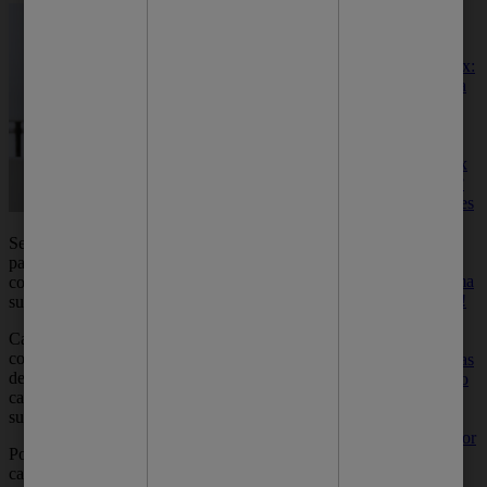
saudável e
deslumbrante.
Sabonete detox:
4 motivos para
incluir no seu
banho
Por que usar
sabonete detox
no seu banho?
Conheça razões
para adicionar
este produto à
Se você transpira muito, com certeza já
sua rotina e
passou pela sensação chata de sentir que está
desfrute de uma
com mau cheiro nas axilas. E o excesso de
pele renovada!
suor nas axilas pode causar esse problema.
Calma, você não é a única pessoa que sofre
Sabonete para
com essa condição. Além do odor
espinha: 7 dicas
desagradável, o suor com mau cheiro pode
para escolher o
causar constrangimento e afetar diretamente a
melhor para
sua autoestima.
você
Qual é o melhor
Por isso, veja neste conteúdo seis possíveis
sabonete para
causas para esse problema e como controlar o
espinha? Veja