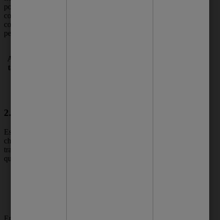
podem aumentar a produção de suor e a
concentração de compostos sulfurados no
corpo - que são os principais responsáveis
pelo cheiro forte na axila.
As bebidas alcoólicas e o café em excesso
também podem contribuir para o cheiro
forte, pois aumenta a transpiração do
corpo.
2. Doenças e distúrbios hormonais
Estes são outros fatores que causam mau
cheiro nas axilas, já que alteram a
transpiração. Alguns exemplos de condições
que podem causar esse problema incluem:
hipotireoidismo;
hipertireoidismo;
diabetes;
menopausa.
Em alguns casos, o odor pode ser o único