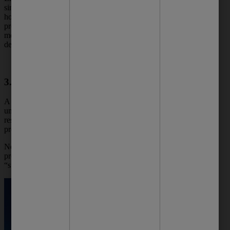
sintoma de uma doença ou distúrbio
hormonal. Por isso, se você está com esse
problema, é importante consultar um(a)
médico(a) para descartar qualquer condição
de saúde mais grave.
3. Flora bacteriana
A flora bacteriana das axilas é composta por
uma grande variedade de bactérias,
responsáveis por metabolizar o suor
produzido pelas glândulas sudoríparas.
No entanto, algumas dessas bactérias podem
produzir compostos chamados de
“sulfurados”, responsáveis pelo mau cheiro.