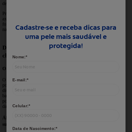
dermatologicamente testado.
Protex Balance Saudável mantém você e suas
axilas protegidas por até 12 horas,
fornecendo um equilíbrio com ingredientes
naturais que cuidam da sua pele.
Dúvidas frequentes sobre mau
cheiro nas axilas
O que causa suor com cheiro azedo?
O suor com cheiro azedo pode ser causado
por uma má alimentação, doenças e
distúrbios hormonais, alterações na flora
bacteriana e uso de remédios. Além disso, ele
pode surgir se você passar o antitranspirante
da maneira incorreta.
Álcool e tabaco estão relacionados com
suor com cheiro forte?