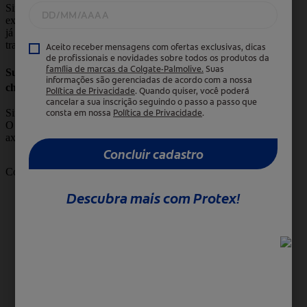
Sim. Fumar ou ingerir bebidas alcoólicas em
excesso também contribui para o cheiro forte,
já que a temperatura do corpo e a
transpiração aumentam.
Suor excessivo tem relação com mau
cheiro nas axilas?
Sim. Inclusive, o suor em si não tem cheiro.
O mau odor é causado pelas bactérias nas
axilas que se alimentam da transpiração.
Compartilhar: