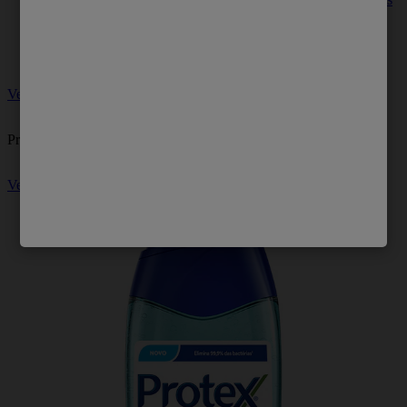
pode incluir o uso de esfoliante no rosto uma ou duas vezes
por semana, dependendo do tipo de pele.
Ver mais
Produtos relacionados
Ver mais