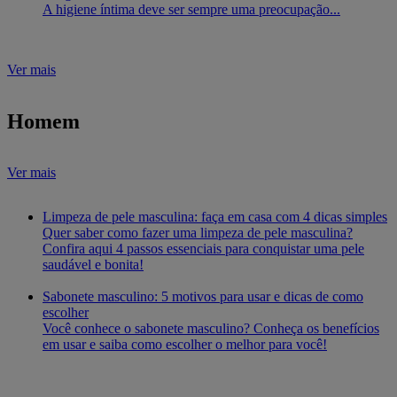
A higiene íntima deve ser sempre uma preocupação...
Ver mais
Homem
Ver mais
Limpeza de pele masculina: faça em casa com 4 dicas simples
Quer saber como fazer uma limpeza de pele masculina?
Confira aqui 4 passos essenciais para conquistar uma pele
saudável e bonita!
Sabonete masculino: 5 motivos para usar e dicas de como
escolher
Você conhece o sabonete masculino? Conheça os benefícios
em usar e saiba como escolher o melhor para você!