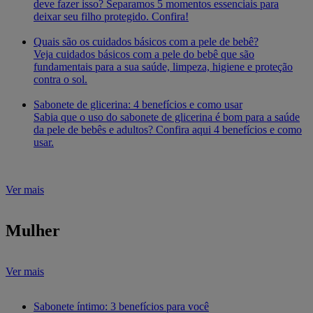
deve fazer isso? Separamos 5 momentos essenciais para
deixar seu filho protegido. Confira!
Quais são os cuidados básicos com a pele de bebê?
Veja cuidados básicos com a pele do bebê que são
fundamentais para a sua saúde, limpeza, higiene e proteção
contra o sol.
Sabonete de glicerina: 4 benefícios e como usar
Sabia que o uso do sabonete de glicerina é bom para a saúde
da pele de bebês e adultos? Confira aqui 4 benefícios e como
usar.
Ver mais
Mulher
Ver mais
Sabonete íntimo: 3 benefícios para você