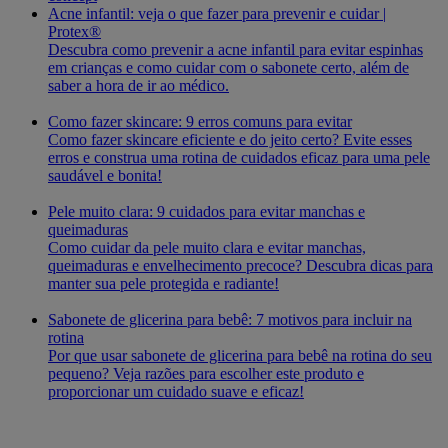
Acne infantil: veja o que fazer para prevenir e cuidar |
Protex®
Descubra como prevenir a acne infantil para evitar espinhas
em crianças e como cuidar com o sabonete certo, além de
saber a hora de ir ao médico.
Como fazer skincare: 9 erros comuns para evitar
Como fazer skincare eficiente e do jeito certo? Evite esses
erros e construa uma rotina de cuidados eficaz para uma pele
saudável e bonita!
Pele muito clara: 9 cuidados para evitar manchas e
queimaduras
Como cuidar da pele muito clara e evitar manchas,
queimaduras e envelhecimento precoce? Descubra dicas para
manter sua pele protegida e radiante!
Sabonete de glicerina para bebê: 7 motivos para incluir na
rotina
Por que usar sabonete de glicerina para bebê na rotina do seu
pequeno? Veja razões para escolher este produto e
proporcionar um cuidado suave e eficaz!