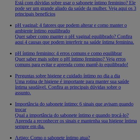
Está com dúvidas sobre usar o sabonete íntimo feminino? Ele
pode ser um grande aliado da saúde da mulher. Veja aqui os 3
principais benefícios
pH vaginal: 4 fatores que podem alterar e como manter o
ambiente íntimo equilibrado
Quer saber como manter o pH vaginal equilibrado? Confira
aqui 4 causas que podem interferir na saúde íntima feminina.
pH íntimo feminino: 4 erros comuns e como equilibrar
Quer saber mais sobre o pH íntimo feminino? Veja erros
comuns para evitar e aprenda como mantê-lo equilibrado!
Perguntas sobre higiene e cuidado íntimo no dia a dia
Uma rotina de higiene é importante para manter sua saúde
íntima saudável. Confira as principais dúvidas sobre o
assunto.
Importância do sabonete íntimo: 6 sinais que avisam quando
trocar
Qual a importância do sabonete íntimo e quando trocá-lo?
Aprenda a reconhecer os sinais e mantenha sua higiene íntima
sempre em dia.
Artigo: Como o sabonete íntimo atua?