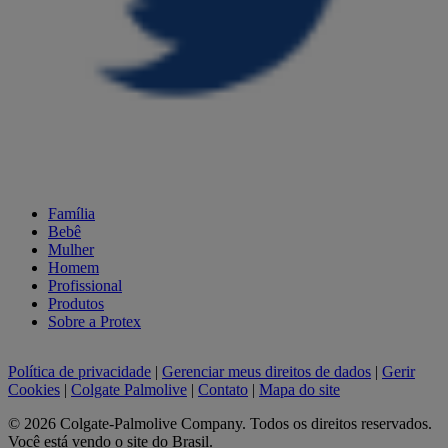
Família
Bebê
Mulher
Homem
Profissional
Produtos
Sobre a Protex
Política de privacidade
|
Gerenciar meus direitos de dados
|
Gerir
Cookies
|
Colgate Palmolive
|
Contato
|
Mapa do site
©
2026
Colgate-Palmolive Company. Todos os direitos reservados.
Você está vendo o site do Brasil.