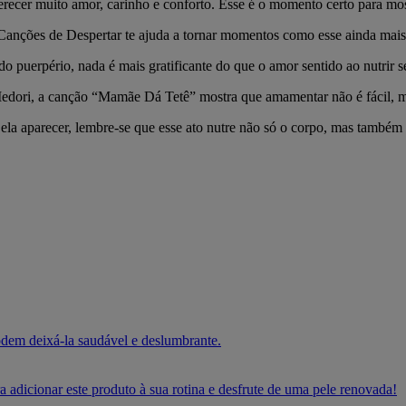
erecer muito amor, carinho e conforto. Esse é o momento certo para mos
Canções de Despertar te ajuda a tornar momentos como esse ainda mais
o puerpério, nada é mais gratificante do que o amor sentido ao nutrir s
dori, a canção “Mamãe Dá Tetê” mostra que amamentar não é fácil, ma
la aparecer, lembre-se que esse ato nutre não só o corpo, mas também
dem deixá-la saudável e deslumbrante.
adicionar este produto à sua rotina e desfrute de uma pele renovada!