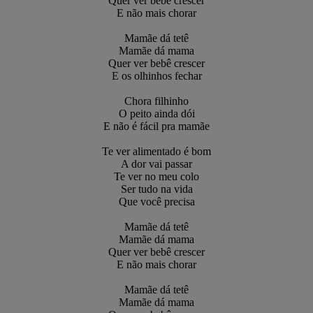
Quer ver bebê crescer
E não mais chorar
Mamãe dá tetê
Mamãe dá mama
Quer ver bebê crescer
E os olhinhos fechar
Chora filhinho
O peito ainda dói
E não é fácil pra mamãe
Te ver alimentado é bom
A dor vai passar
Te ver no meu colo
Ser tudo na vida
Que você precisa
Mamãe dá tetê
Mamãe dá mama
Quer ver bebê crescer
E não mais chorar
Mamãe dá tetê
Mamãe dá mama