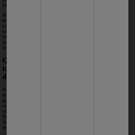
aquele mais antigo.
No período de cicatrização, a hidratação é
fator primordial para garantir suas cores. Com
a tatuagem descascando, repare nas suas
casquinhas. Se elas caírem antes da
recuperação da pele, podem levar as cores
juntas. Isso é causado pela desidratação do
seu corpo.
Que cuidados ter com a
tatoo durante os primeiros
dias?
Para evitar uma tattoo desbotada, é
importante ter alguns
cuidados com a
tatuagem
os primeiros dias. O processo de
cicatrização bem feito garante que as cores
consigam se manter na pele por mais tempo.
Nos três primeiros dias, seu tecido estará
aberto e propenso a infecções. Por isso, limpe
bem e sempre use proteção por cima dela.