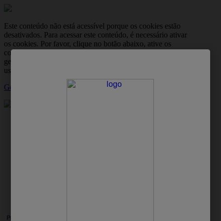
Este conteúdo não está acessível porque os cookies estão
desativados. Para acessar este conteúdo, é necessário ativar
os cookies. Por favor, clique no botão abaixo, ative os
cookies e, em seguida, atualize a página. Você pode
gerenciar suas preferências de cookies a qualquer momento
usando a ferramenta de configurações de cookies.
Gerir Cookies
skipt to main content
Família
Bebê
Mulher
Homem
Profissional
Produtos
Protex: site oficial
Dicas de cuidados com a pele
Tatuagem desbotada: 5 dicas para se prevenir