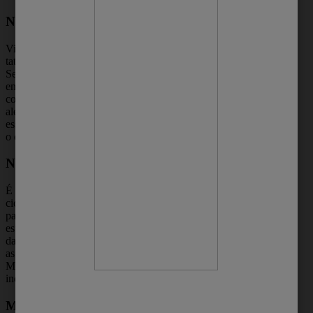
Não se esqueça do protetor solar
Vimos que o contato com o sol pode deixar a
tatuagem desbotada durante a cicatrização.
Sempre passe protetor solar quando estiver
em exposição solar. Isso ajuda a manter as
cores vivas na pele por mais tempo. Para
além das suas tatuagens, o protetor é
essencial para evitar diversas doenças, como
o câncer de pele.
Não esfolie a tatuagem
É normal a tatuagem ficar feia na
cicatrização. Por isso, evite procedimentos
para deixá-la mais bonita. Um deles é a
esfoliação. Ela faz uma remoção profunda
das células mortas. Porém, também remove
as cores do desenho nesse mesmo processo.
Mesmo que seja boa para pele, ela não é
indicada para as tatuagens.
Mantenha a hidratação em dia