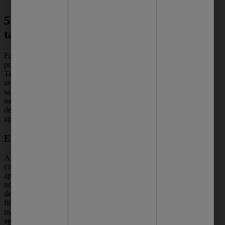
5 cuidados para evitar
tatuagem desbotada
Falamos um pouco sobre os cuidados nos
primeiros dias após fazer sua tatuagem.
Também, deixamos alguns pontos que levam
as cores saírem da pele. Agora, é hora de
saber como evitar uma tatuagem desbotada
na sua pele. Com poucos cuidados, é possível
deixar seu desenho sempre com boa
aparência. Vamos lá!
Evite a exposição ao sol
A exposição solar pode levar a perda das
cores do desenho. Para não ter uma tatuagem
apagada, evite o contato intenso com o sol
nos primeiros dias. Eles ressecam a pele e
deixam mais propensa a perda de cor. Isso
fica mais intenso por conta da pele já
machucada da sessão e propícia a outras
agressões.