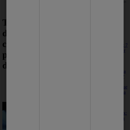
Mais dicas
Tatuagem
pra você
desbotada: 5
cuidados para
Saúde da pele: 7
hábitos para ter
prevenir que o
uma pele
saudável e
desenho se apague!
radiante
Como manter a
saúde da pele?
Veja hábitos
Cuidados com a pele
simples mas que
Pele Saudável
podem deixá-la
Idealizado com tatuadores
saudável e
deslumbrante.
Sabonete detox:
4 motivos para
incluir no seu
banho