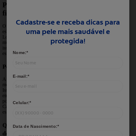
Por qual motivo a tatuagem
fica esbranquiçada?
O motivo de porque a tatuagem fica
esbranquiçada é pelo ressecamento da pele.
Logo após a sessão de tatuagem, a pele fica
muito machucada e perde muito líquido. Por
isso, é normal apresentar uma leve coloração
esbranquiçada na superfície do desenho.
Por que a tatuagem fica verde?
A reação da tinta com a pele é um dos
motivos do porque a tatuagem fica verde.
Isso pode acontecer quando a tinta preta entra
em contato com a pele. A sua pigmentação
pode se alterar na medida que os dias passam.
Cabe ao profissional identificar as cores para
esse problema não ocorrer no futuro.
Quanto tempo leva para a tattoo
desbotar?