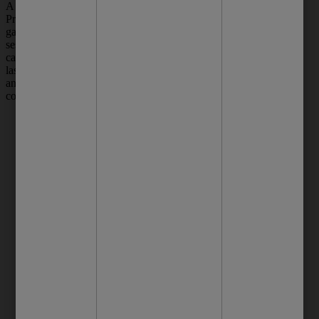
A proteção pode ser feita com plástico filme.
Procure lavar tatuagem com Protex para
garantir suas cores. Nas duas semanas após a
sessão, sua pele produzirá as famosas
casquinhas. Você deve deixar sua pele liberá-
las sozinha. Em hipótese alguma retire-as
antes do tempo. Isso pode levar a perda de
cor do desenho.