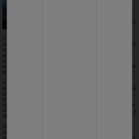
Por que usar
sabonete detox
no seu banho?
Conheça razões
para adicionar
este produto à
sua rotina e
As tatuagens têm se popularizado nos últimos
desfrute de uma
anos. Muitas pessoas aderem a essa moda,
pele renovada!
atrás de desenhos únicos e artes incríveis na
pele. Porém, nem sempre todos sabem os
Sabonete para
cuidados que devem ser tomados para
espinha: 7 dicas
protegê-la da ação do tempo. Um dos
para escolher o
principais problemas é a tatuagem desbotada.
melhor para
você
A ação do tempo faz com que as cores
Qual é o melhor
percam sua intensidade na pele. Isso pode
sabonete para
acontecer por vários motivos. Pode ser a ação
espinha? Veja
do sol na sua derme, até pela falta de atenção
dicas essenciais
depois da sessão. Por isso, é importante que
para encontrar o
você tenha atenção em alguns pontos para
produto certo
não deixar sua tatuagem perder a cor.
para sua pele
Nesse artigo, vamos trazer para você cinco
cuidados para prevenir que o desenho se
Acne infantil:
apague. Separamos algumas dicas para te
veja o que fazer