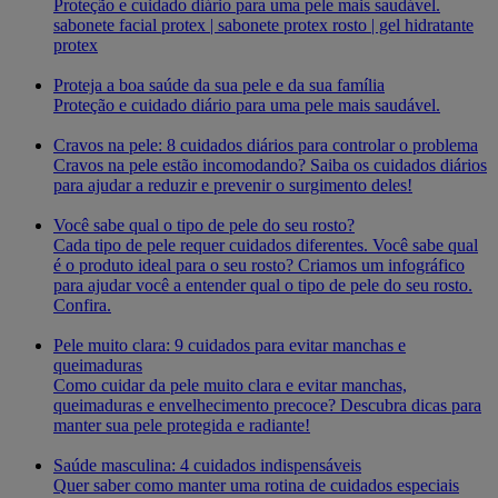
Proteção e cuidado diário para uma pele mais saudável.
sabonete facial protex | sabonete protex rosto | gel hidratante
protex
Proteja a boa saúde da sua pele e da sua família
Proteção e cuidado diário para uma pele mais saudável.
Cravos na pele: 8 cuidados diários para controlar o problema
Cravos na pele estão incomodando? Saiba os cuidados diários
para ajudar a reduzir e prevenir o surgimento deles!
Você sabe qual o tipo de pele do seu rosto?
Cada tipo de pele requer cuidados diferentes. Você sabe qual
é o produto ideal para o seu rosto? Criamos um infográfico
para ajudar você a entender qual o tipo de pele do seu rosto.
Confira.
Pele muito clara: 9 cuidados para evitar manchas e
queimaduras
Como cuidar da pele muito clara e evitar manchas,
queimaduras e envelhecimento precoce? Descubra dicas para
manter sua pele protegida e radiante!
Saúde masculina: 4 cuidados indispensáveis
Quer saber como manter uma rotina de cuidados especiais