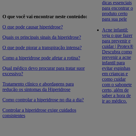
dicas essenciais
para encontrar o
produto certo
O que você vai encontrar neste conteúdo:
para sua pele
O que pode causar hiperidrose?
Acne infantil:
veja o que fazer
Quais os principais sinais da hiperidrose?
para prevenir e
cuidar | Protex®
O que pode piorar a transpiração intensa?
Descubra como
prevenir a acne
Como a hiperidrose pode afetar a rotina?
infantil para
evitar espinhas
Qual médico devo procurar para tratar suor
em crianças e
excessivo?
como cuidar
Tratamento clínico e abordagens para
com o sabonete
redução os sintomas da Hiperidrose
certo, além de
saber a hora de
Como controlar a hiperidrose no dia a dia?
ir ao médico.
Controlar a hiperidrose exige cuidados
consistentes