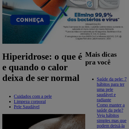
Mais dicas
Hiperidrose: o que é
pra você
e quando o calor
deixa de ser normal
Saúde da pele: 7
hábitos para ter
uma pele
saudável e
Cuidados com a pele
radiante
Limpeza corporal
Como manter a
Pele Saudável
saúde da pele?
Veja hábitos
simples mas que
podem deixá-la