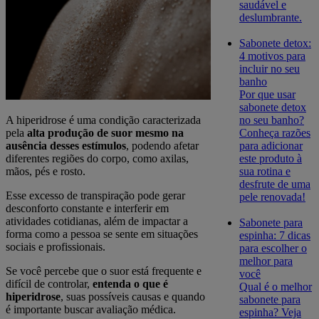
saudável e
deslumbrante.
Sabonete detox:
4 motivos para
incluir no seu
banho
Por que usar
sabonete detox
no seu banho?
A hiperidrose é uma condição caracterizada
Conheça razões
pela
alta produção de suor mesmo na
para adicionar
ausência desses estímulos
, podendo afetar
este produto à
diferentes regiões do corpo, como axilas,
sua rotina e
mãos, pés e rosto.
desfrute de uma
Esse excesso de transpiração pode gerar
pele renovada!
desconforto constante e interferir em
atividades cotidianas, além de impactar a
Sabonete para
forma como a pessoa se sente em situações
espinha: 7 dicas
sociais e profissionais.
para escolher o
melhor para
Se você percebe que o suor está frequente e
você
difícil de controlar,
entenda o que é
Qual é o melhor
hiperidrose
, suas possíveis causas e quando
sabonete para
é importante buscar avaliação médica.
espinha? Veja