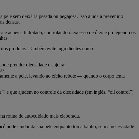
 a pele sem deixá-la pesada ou pegajosa. Isso ajuda a prevenir o
is densas.
osa e acneica hidratada, controlando o excesso de óleo e protegendo os
nhas.
dos produtos. Também evite ingredientes como:
pode prender oleosidade e sujeira;
as;
vamente a pele, levando ao efeito rebote — quando o corpo tenta
ee”) e que ajudem no controle da oleosidade (em inglês, “oil control”).
uma rotina de autocuidado mais elaborada.
 Você pode cuidar da sua pele enquanto toma banho, sem a necessidade