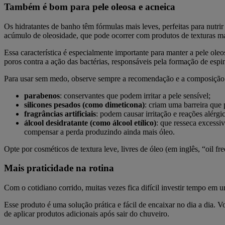
Também é bom para pele oleosa e acneica
Os hidratantes de banho têm fórmulas mais leves, perfeitas para nutrir
acúmulo de oleosidade, que pode ocorrer com produtos de texturas ma
Essa característica é especialmente importante para manter a pele ole
poros contra a ação das bactérias, responsáveis pela formação de espi
Para usar sem medo, observe sempre a recomendação e a composição 
parabenos
: conservantes que podem irritar a pele sensível;
silicones pesados (como dimeticona)
: criam uma barreira que 
fragrâncias artificiais
: podem causar irritação e reações alérgic
álcool desidratante (como álcool etílico)
: que resseca excessi
compensar a perda produzindo ainda mais óleo.
Opte por cosméticos de textura leve, livres de óleo (em inglês, “oil fr
Mais praticidade na rotina
Com o cotidiano corrido, muitas vezes fica difícil investir tempo em 
Esse produto é uma solução prática e fácil de encaixar no dia a dia.
de aplicar produtos adicionais após sair do chuveiro.