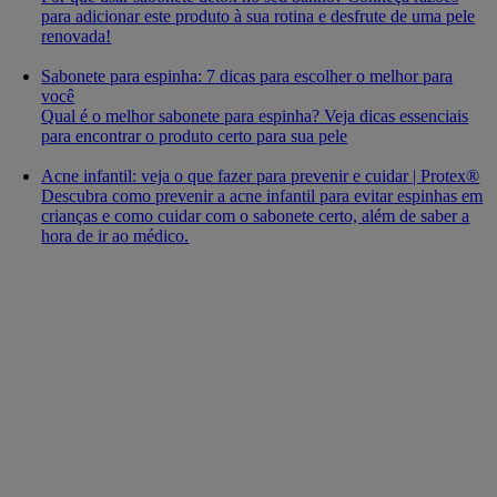
para adicionar este produto à sua rotina e desfrute de uma pele
renovada!
Sabonete para espinha: 7 dicas para escolher o melhor para
você
Qual é o melhor sabonete para espinha? Veja dicas essenciais
para encontrar o produto certo para sua pele
Acne infantil: veja o que fazer para prevenir e cuidar | Protex®
Descubra como prevenir a acne infantil para evitar espinhas em
crianças e como cuidar com o sabonete certo, além de saber a
hora de ir ao médico.