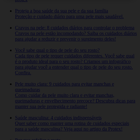
Proteja a boa saúde da sua pele e da sua família
Proteção e cuidado diário para uma pele mais saudável.
Cravos na pele: 8 cuidados diários para controlar o problema
Cravos na pele estão incomodando? Saiba os cuidados diários
para ajudar a reduzir e prevenir o surgimento deles!
Você sabe qual o tipo de pele do seu rosto?
Cada tipo de pele requer cuidados diferentes. Você sabe qual
é o produto ideal para o seu rosto? Criamos um infográfico
para ajudar você a entender qual o tipo de pele do seu rosto.
Confira.
Pele muito clara: 9 cuidados para evitar manchas e
queimaduras
Como cuidar da pele muito clara e evitar manchas,
queimaduras e envelhecimento precoce? Descubra dicas para
manter sua pele protegida e radiante!
Saúde masculina: 4 cuidados indispensáveis
Quer saber como manter uma rotina de cuidados especiais
para a saúde masculina? Veja aqui no artigo da Protex!