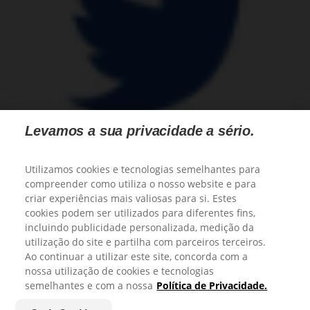
Levamos a sua privacidade a sério.
Utilizamos cookies e tecnologias semelhantes para
compreender como utiliza o nosso website e para
criar experiências mais valiosas para si. Estes
Família
Bebê
cookies podem ser utilizados para diferentes fins,
Mulher
incluindo publicidade personalizada, medição da
Homem
utilização do site e partilha com parceiros terceiros.
Profissional
Ao continuar a utilizar este site, concorda com a
Produtos
nossa utilização de cookies e tecnologias
Sobre a Protex
semelhantes e com a nossa
Política de Privacidade.
Política de privacidade
|
Gerenciar meus direitos de dados
|
Gerir