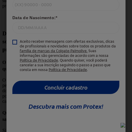
sua fórmula com extrato de algas marinhas
promove nutrição e hidratação profundas.
Dúvidas frequentes
sobre sabonete para limpeza
profunda
O sabonete antibacteriano é bom para
quem tem odor nas axilas?
O odor nas axilas é causado, principalmente,
pela grande presença de bactérias. Com o uso
do sabonete de limpeza profunda certo, você
pode desobstruir os poros e ainda eliminar os
causadores do mau odor.
Quem tem a pele oleosa pode usar o
sabonete de limpeza profunda?
Sim. Esse é o tipo de sabonete ideal para a