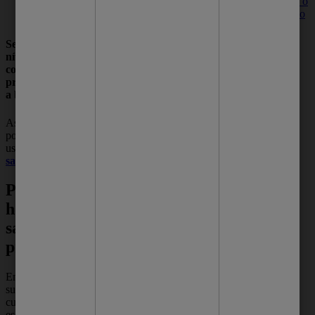
pele. Conheça o
sabonete para o
tem ação hidratante e emoliente.
rosto perfeito
para você.
Seus ativos garantem uma limpeza em um
nível mais profundo do que os sabonetes
comuns. Além disso, ele confere uma
proteção antibacteriana à pele, reforçando
a barreira de proteção.
As bactérias estão por todos os lugares e
podem causar doenças, por isso, é importante
usar um bom sabonete para manter sua
pele
saudável
limpa e fresca.
Passo-a-passo a se seguir na
hora de comprar um
sabonete de limpeza
profunda
Encontrar o produto certo com os ativos que
sua pele precisa é o melhor caminho para
cuidar da sua pele. E o sabonete é um item
essencial na manutenção da saúde da pele.