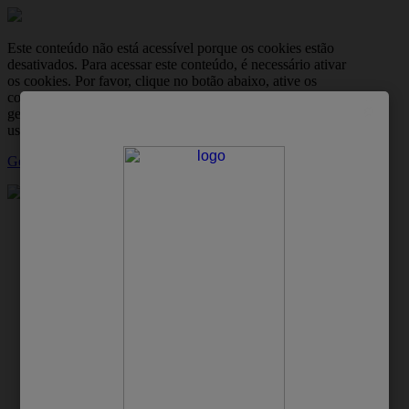
Este conteúdo não está acessível porque os cookies estão
desativados. Para acessar este conteúdo, é necessário ativar
os cookies. Por favor, clique no botão abaixo, ative os
cookies e, em seguida, atualize a página. Você pode
gerenciar suas preferências de cookies a qualquer momento
usando a ferramenta de configurações de cookies.
Gerir Cookies
skipt to main content
Família
Bebê
Mulher
Homem
Profissional
Produtos
Protex: site oficial
Dicas de cuidados com a pele
Sabonete para limpeza profunda: 3 passos para escolher