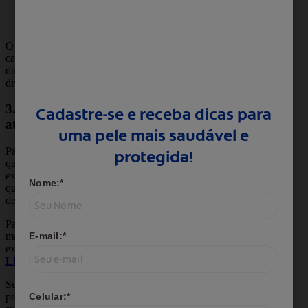
preparação de alimentos crus,
especialmente carnes.
O sabonete de limpeza profunda com essas
características fornece uma ação mais eficaz e
duradoura, trazendo mais proteção nos
diversos momentos do dia a dia.
3. Confira se o produto possui
ativos hidratantes
Para evitar ressecamento, opte por sabonetes
que contenham ativos hidratantes, como o
extrato de algas marinhas. Afinal, ninguém
quer uma limpeza profunda e uma pele seca
depois do banho, não é mesmo?
Para garantir todos esses benefícios e ainda
manter sua pele saudável e hidratada,
experimente o
sabonete em barra Protex
Limpeza Profunda
.
Sua fórmula com óleo de linhaça garante a
proteção antibacteriana natural. Além disso,