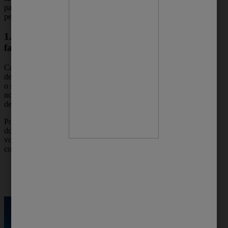
passo a passo para escolher o produto
perfeito para você:
1. Se atente as indicações do
fabricante
Cada produto pode ter instruções específicas
de uso e aplicação, e isso não é diferente para
o sabonete de limpeza profunda. Afinal, é
normal encontrarmos nos rótulos informações
de indicações e contraindicações, certo?
Por isso, leia atentamente as recomendações
do fabricante na embalagem. Fazendo isso,
você também descobre como fazer o uso
correto do produto.