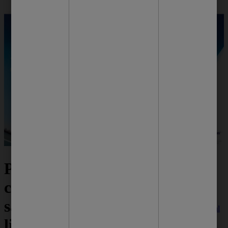
Mais dicas
Passo a passo de
pra você
como escolher um
sabonete para
Cuidado Facial
Proteção e
limpeza profunda
cuidado diário