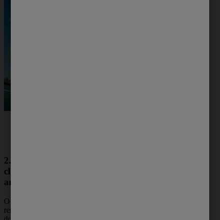
2. Priorize sabonetes que se
classificam como antissépticos e
antibacterianos
O sabonete antibacteriano é capaz de
remover melhor as bactérias que causam
doenças, fornecendo uma proteção extra. O