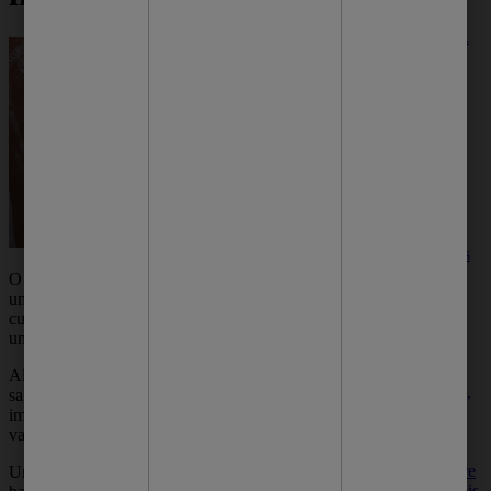
para uma pele
mais saudável.
Protex é
indicado para
espinhas?
A resposta é
sim. Protex
possui uma
linha de
produtos
específicos
paras cuidados
com a pele, a
O sabonete para limpeza profunda pode ser
Protex Facial,
um importante aliado na sua rotina de
voltada para
cuidados diários. Ele é ideal para quem busca
quem quer
uma pele limpa, fresca e livre de impurezas.
prevenir o
aparecimento
Algumas pessoas podem acreditar que o
das espinhas e,
sabonete comum é suficiente. Porém, é
com isso,
importante entender que a limpeza profunda
manter a pele
vai além da higienização superficial da pele.
dessa região
saudável e livre
Uma das principais vantagens é o combate às
das indesejáveis