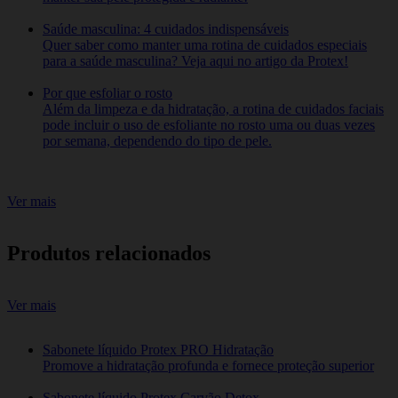
Saúde masculina: 4 cuidados indispensáveis
Quer saber como manter uma rotina de cuidados especiais
para a saúde masculina? Veja aqui no artigo da Protex!
Por que esfoliar o rosto
Além da limpeza e da hidratação, a rotina de cuidados faciais
pode incluir o uso de esfoliante no rosto uma ou duas vezes
por semana, dependendo do tipo de pele.
Ver mais
Produtos relacionados
Ver mais
Sabonete líquido Protex PRO Hidratação
Promove a hidratação profunda e fornece proteção superior
Sabonete líquido Protex Carvão Detox