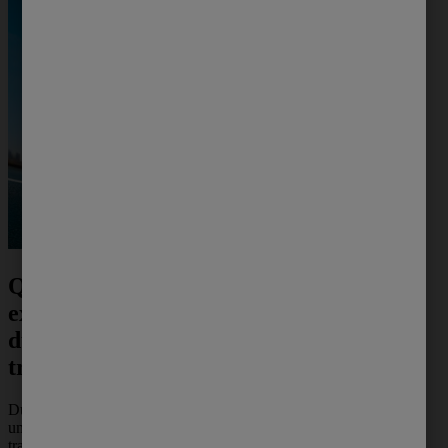
Quais áreas do corpo
exigem mais atenção
durante o banho pós-
treino?
Durante o banho pós treino, é importante dar
uma atenção especial às áreas que mais
transpiram ou que sofrem mais atrito durante