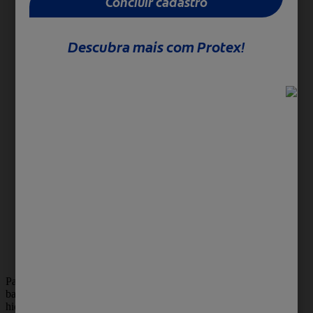
para limpar as principais áreas de
transpiração, como rosto, pescoço e
axilas;
ajuste a temperatura
: escolha entre o
banho frio para recuperação ou quente
para relaxamento, conforme seu
objetivo. Evite água muito quente, que
pode ressecar a pele;
use o sabonete certo
: o ambiente da
academia e o contato com
equipamentos compartilhados podem
expor a pele a mais bactérias. Usar um
sabonete com proteção antibacteriana
ajuda a garantir uma limpeza completa;
seque-se completamente
: use uma
toalha limpa e seque bem todo o corpo,
principalmente as dobras, como axilas,
virilha e os vãos dos dedos dos pés.
Para quem busca uma limpeza eficaz no
banho pós o treino sem deixar de lado a
hidratação, o
sabonete líquido Protex PRO