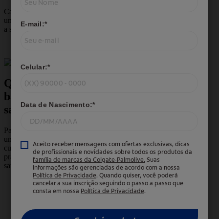
Capriche na higienização dessas áreas com
um sabonete adequado para garantir que toda
a sujeira e as bactérias sejam removidas.
Quais hábitos tornam o
banho pós-treino mais
saudável?
Para transformar seu banho pós o treino em
um verdadeiro ritual de recuperação e
cuidado, adote alguns hábitos simples e
práticos. Eles fazem toda a diferença para a
saúde dos músculos e da pele:
não demore para tomar banho
: o
ideal é ir para o chuveiro em até 30
minutos após o exercício. Caso não
seja possível, troque a roupa suada por
uma limpa e use lenços umedecidos