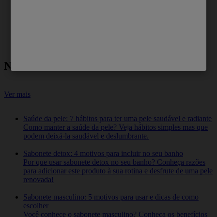
Novidades
Ver mais
Saúde da pele: 7 hábitos para ter uma pele saudável e radiante
Como manter a saúde da pele? Veja hábitos simples mas que
podem deixá-la saudável e deslumbrante.
Sabonete detox: 4 motivos para incluir no seu banho
Por que usar sabonete detox no seu banho? Conheça razões
para adicionar este produto à sua rotina e desfrute de uma pele
renovada!
Sabonete masculino: 5 motivos para usar e dicas de como
escolher
Você conhece o sabonete masculino? Conheça os benefícios