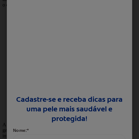
o exercício, como:
rosto e pescoço
: áreas que também
suam bastante e, no caso do rosto, a
produção de oleosidade pode
aumentar, levando à obstrução dos
poros;
costas e peito
: áreas com grande
concentração de glândulas sebáceas, o
que as torna mais propensas à acne;
axilas e virilha
: regiões de dobras que
acumulam suor e calor, criando um
ambiente perfeito para proliferação de
bactérias;
pés
: ficam abafados dentro do tênis
durante todo o treino, sendo um local
comum para o desenvolvimento de
fungos e o famoso chulé.
A limpeza inadequada dessas regiões pode
gerar um
cheiro desagradável
e favorecer
infecções.