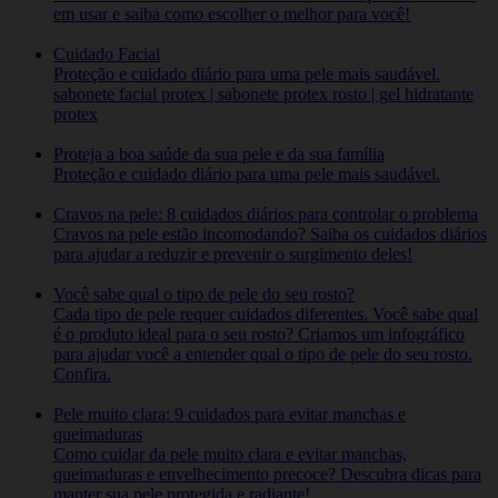
em usar e saiba como escolher o melhor para você!
Cuidado Facial
Proteção e cuidado diário para uma pele mais saudável.
sabonete facial protex | sabonete protex rosto | gel hidratante
protex
Proteja a boa saúde da sua pele e da sua família
Proteção e cuidado diário para uma pele mais saudável.
Cravos na pele: 8 cuidados diários para controlar o problema
Cravos na pele estão incomodando? Saiba os cuidados diários
para ajudar a reduzir e prevenir o surgimento deles!
Você sabe qual o tipo de pele do seu rosto?
Cada tipo de pele requer cuidados diferentes. Você sabe qual
é o produto ideal para o seu rosto? Criamos um infográfico
para ajudar você a entender qual o tipo de pele do seu rosto.
Confira.
Pele muito clara: 9 cuidados para evitar manchas e
queimaduras
Como cuidar da pele muito clara e evitar manchas,
queimaduras e envelhecimento precoce? Descubra dicas para
manter sua pele protegida e radiante!