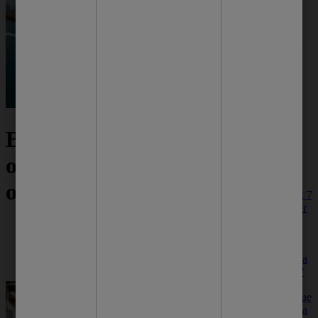
Mais dicas
Banho pós o treino:
pra você
o que é melhor para
o corpo e a pele?
Saúde da pele: 7
hábitos para ter
uma pele
saudável e
Cuidados com a pele
radiante
Limpeza corporal
Como manter a
Pele Saudável
saúde da pele?
Veja hábitos
simples mas que
podem deixá-la