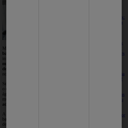
saudável e
deslumbrante.
Sabonete detox:
4 motivos para
incluir no seu
banho
Por que usar
sabonete detox
no seu banho?
Mais que um momento de relaxamento, o
Conheça razões
banho pós o treino
é um cuidado que pode
para adicionar
influenciar diretamente na
recuperação
este produto à
muscular
, na
prevenção de problemas
sua rotina e
dermatológicos
e até no seu desempenho
desfrute de uma
nos treinos seguintes.
pele renovada!
Se você costuma sair da academia direto para
o chuveiro, atenção: hábitos como usar a
Sabonete para
água muito quente ou deixar a pele úmida por
espinha: 7 dicas
muito tempo, podem causar
ressecamento,
para escolher o
acne corporal ou proliferação de fungos
.
melhor para
você
A seguir, conheça os 5 fatos sobre tomar
Qual é o melhor
banho após treino que vão mudar sua forma
sabonete para
de encarar esse momento.
espinha? Veja