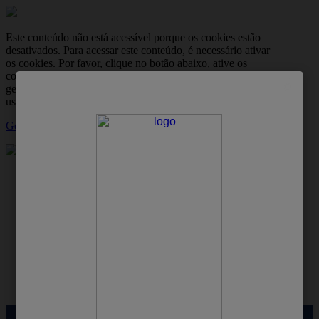
Este conteúdo não está acessível porque os cookies estão
desativados. Para acessar este conteúdo, é necessário ativar
os cookies. Por favor, clique no botão abaixo, ative os
cookies e, em seguida, atualize a página. Você pode
gerenciar suas preferências de cookies a qualquer momento
usando a ferramenta de configurações de cookies.
Gerir Cookies
skipt to main content
Família
Bebê
Mulher
Homem
Profissional
Produtos
Protex: site oficial
Dicas de cuidados com a pele
Banho pós o treino: 5 fatos que você precisa saber