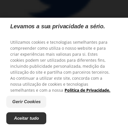
Levamos a sua privacidade a sério.
Utilizamos cookies e tecnologias semelhantes para
compreender como utiliza o nosso website e para
criar experiências mais valiosas para si. Estes
Família
Bebê
cookies podem ser utilizados para diferentes fins,
Mulher
incluindo publicidade personalizada, medição da
Homem
utilização do site e partilha com parceiros terceiros.
Profissional
Ao continuar a utilizar este site, concorda com a
Produtos
nossa utilização de cookies e tecnologias
Sobre a Protex
semelhantes e com a nossa
Política de Privacidade.
Política de privacidade
|
Gerenciar meus direitos de dados
|
Gerir
Gerir Cookies
Cookies
|
Colgate Palmolive
|
Contato
|
Mapa do site
©
2026
Colgate-Palmolive Company. Todos os direitos reservados.
Aceitar tudo
Você está vendo o site do Brasil.